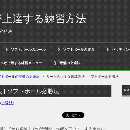
が上達する練習方法
ル必勝法
ソフトボールのルール
ソフトボールの道具
バッティン
ールが上達する練習メニュー
守備の上達法
フトボールの守備の上達法
サードの上手な送球方法 | ソフトボール必勝法
 | ソフトボール必勝法
PR
の上達法
]
球してから送球までの時間が、走者をアウトにする重要な